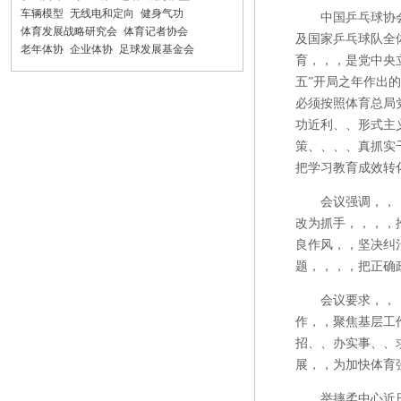
车辆模型
无线电和定向
健身气功
中国乒乓球协会近
体育发展战略研究会
体育记者协会
及国家乒乓球队全体
老年体协
企业体协
足球发展基金会
育，，，是党中央
五”开局之年作出的
必须按照体育总局
功近利、、形式主义
策、、、、真抓实
把学习教育成效转
会议强调，，，要
改为抓手，，
良作风，，坚
题，，，，把正
会议要求，，，
作，，聚焦基层工
招、、办实事、、
展，，为加快
举摔柔中心近日召