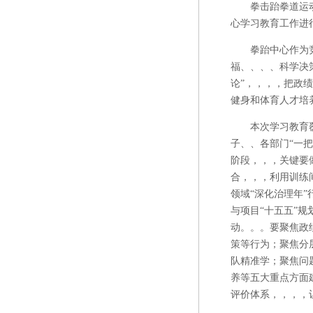
拳击跆拳道运动管
心学习教育工作进行
拳跆中心作为竞技体
福、、、、科学决策
论”，，，，
健身和体育人才培养实
本次学习教育覆盖中
子、、各部门“
阶段，，，关键要做
合，，，利用训练
领域“深化治理年”
与项目“十五五”规
动。。。要聚
策等行为；聚焦分
队精准学；聚焦问题靶
养等五大重点方面
评价体系，，