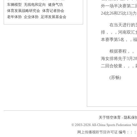
车辆模型
无线电和定向
健身气功
外一场半决赛第二回合比
体育发展战略研究会
体育记者协会
24比26和25比1
老年体协
企业体协
足球发展基金会
在当天进行的另外
排，，，河南双汇女
本赛季第5名，，福
根据赛程，
海女排将先于3月2
二回合较量，，，
(苏畅)
关于悟空体育
-
隐私保
© 2003-2026 All-China Sports Federation Websi
网上传播视听节目许可证
编号：：：0