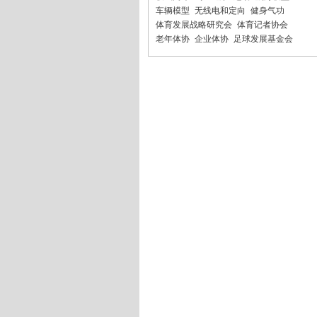
车辆模型
无线电和定向
健身气功
体育发展战略研究会
体育记者协会
老年体协
企业体协
足球发展基金会