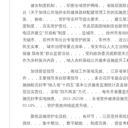
健全制度机制，，，织密全域管护网络。。省级层面联合
台《关于加强公共场所全民健身器材配建管理工作的实施意见
装、、验收、、、、管护等全环节提出要求。。。。建立
度制度，，压实管护责任。。。。市县层面因地制宜创新管护模
电话并建立“月巡检”制度，，，，盐城市、、、徐州市发
无锡市、、苏州市等出台专项管护政策，，常州市、、连云港市
民生实事、、城市治理等重点清单，，淮安市以人大立法明确管
报修 我有奖”群众监督活动，，，，受到政协委员观察团关注
作为乡村振兴内容，，，纳入农村基础公共服务设施提升工程范
加强督促指导，，，，推动工作落地见效。。江苏省体
作，，，主要领导亲自部署指导，，，，多次召开专题会
施抽检完好率”纳入省“十四五”基本公共服务监测统计及县级
层压实责任。。采取“四不两直”方式，，，，每年开展覆盖
施完好率实地抽查。。2021-2025年，，全省室外健身设施完
93.14%，，，管护质效持续提质升级。。
聚焦设施管护全流程、、、、各环节，，江苏坚持系统思
摸排、、、集中整治、、数字赋能、、制度完善、、督促