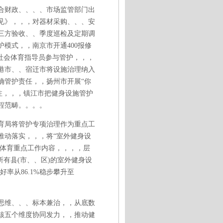
财政、、、、市场监管部门出
》，，，对器材采购、、、安
第三方验收、、季度巡检及定期调
式，，南京市开通400报修
动社会体育指导员参与管护，，，
、、宿迁市将设施治理纳入
护责任，，扬州市开展“你
，，，镇江市把健身设施管护
畴。。。。
育局将管护专项治理作为重点工
议推动落实，，，将“室外健身设
体育重点工作内容，，，，层
所有县(市、、区)的室外健身设
好率从86.1%稳步攀升至
维、、、标本兼治，，从底数
考核五个维度协同发力，，推动健