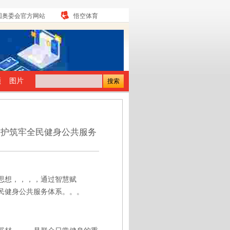
国奥委会官方网站
悟空体育
频
图片
管护筑牢全民健身公共服务
，，，，通过智慧赋
健身公共服务体系。。。