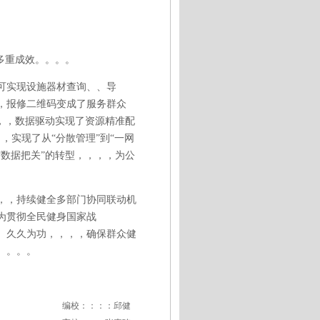
多重成效。。。。
即可实现设施器材查询、、导
，，报修二维码变成了服务群众
，，数据驱动实现了资源精准配
，，实现了从“分散管理”到“一网
”到“数据把关”的转型，，，，为公
，持续健全多部门协同联动机
为贯彻全民健身国家战
、久久为功，，，，确保群众健
。。。。
编校：：：：邱健