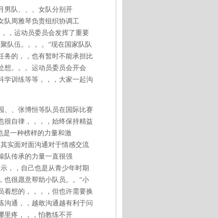
队、、、女队分别开
、、女队周雅琴负责组织协调工
，，运动员委员会发挥了重要
于凝聚队伍。。。。“现在国家队队
赛任务的，，也有暂时不能承担比
一处想。。。运动员委员会开会
样科学训练等等，，，大家一起沟
园、、张博恒等队员在国际比赛
也很自律，，，，始终保持精益
，也是一种榜样的力量和激
，，其实面对面沟通对于情感交流
操队传承的力量一直很强
示，，自己也是从青少年时期
，也很愿意帮助小队员。。“小
员着想的，，，，但也许需要换
通，，越敢沟通越有利于问
己哪里疼，，，怕教练不开