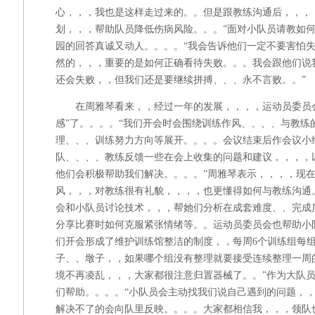
心，，，我也是这样走过来的。。但是跟教练沟通后，，
划，，，帮助队员降低伤病风险。。。”面对小队员请教如何调
园的回答真诚又动人。。。。“我会告诉他们一定不要害怕失败
然的，，，重要的是如何正确看待失败。。。我会跟他们
还会失败，，但我们还是要继续拼搏、、、永不言败。。”
在周雅琴看来，，经过一年的发展，，，，运动员委员会
感”了。。。。“我们开会时会围绕训练作风、、、、与教练的
理、、、训练努力方向等展开。。。。会议结束后作会
队、、、、教练反馈一些在会上收集的问题和建议，，，，
他们会积极帮助我们解决。。。。”周雅琴表示，，，，现
风，，，对教练很有礼貌，，，，也更懂得如何与教练沟通
会和小队员讨论技术，，，帮她们分析在成套难度、、
分享比赛时如何克服紧张情绪等。。运动员委员会也帮助小
们开会形成了维护训练馆整洁的制度，，每周6个训练组
子、、墩子，，如果哪个组没有整理就要接受连续整理
境不再凌乱，，，大家都很注意归置器械了。。”作为
们帮助。。。。“小队员会主动找我们说自己遇到的问题
解决不了的会向队里反映。。。。大家都相信我，，，领队