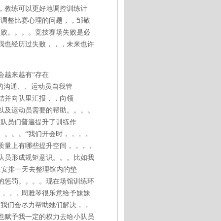
，，教练可以更好地调控训练计
整比赛心理的问题，，邹敬
。。。。竞技赛场失败是必
说我也经历过失败，，，未来也许
越来越有“存在
沟通、、运动员自我管
议小结并向队里汇报，，向领
以及运动员需要的帮助。。。。
在队员们普遍提升了训练作
。。。。“我们开会时，，，，
完成质量上有哪些提升空间，，，，
队员形成规矩意识。。。比如我
每组安排一天去整理馆内的垫
一周的惩罚。。。。现在场馆训练环
大队员，，，周雅琴很乐意给予妹妹
，，我们会尽力帮助她们解决，，
也赋予我一定的权力去给小队员