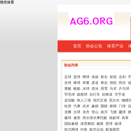
悟空体育
首页
协会公告
体育产业
协会列表
足球
篮球
网球
体操
射击
射箭
击剑
垒球
棒球
举重
柔道
拳击
摔跤
田径
赛艇
帆船
冰球
滑冰
滑雪
马术
乒乓球
羽毛球
曲棍球
自行车
跆拳道
空手道
皮划艇
铁人三项
现代五项
高尔夫
橄榄
轮滑
汽摩
武术
象棋
围棋
桥牌
门球
龙狮
台球
龙舟
登山
拔河
飞镖
毽球
藤球
健美
滑水潜水摩托艇
保龄球
风筝
国际象棋
体育舞蹈
极限
壁球
板球
软式网球
钓鱼
航空运动
航海模型