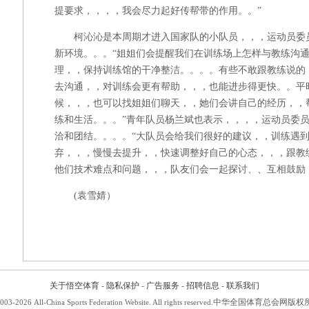
提要求，，，，我会尽力起好传帮带的作用。。”
柯沁沁是本周期才进入国家队的小队员，，，运动员委员
新环境。。。“姐姐们会提醒我们在训练场上怎样与教练沟通
理，，保持训练馆的干净整洁。。。。有些不敢跟教练
去沟通，，对训练会更有帮助，，，也能进步得更快。
候，，，也可以找姐姐们聊天，，她们会讲自己的经历，
练和生活。。。”青年队员杨兰斌也表示，，，，运动员
洽和团结。。。。“大队员会给我们很好的建议，，训练
弃，，，慢慢去提升，，快速调整好自己的心态，，，
他们技术难点和问题，，，队友们会一起探讨、、互相鼓励
(袁雪婧）
关于悟空体育
-
隐私保护
-
广告服务
-
招聘信息
-
联系我们
中华全国体育总会网版权
003-2026 All-China Sports Federation Website. All rights reserved.