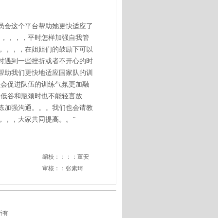
会这个平台帮助她更快适应了
，，，，平时怎样加强自我管
说的，，，，在姐姐们的鼓励下可以
。平时遇到一些挫折或者不开心的时
，帮助我们更快地适应国家队的训
委员会促进队伍的训练气氛更加融
遇到低谷和瓶颈时也不能轻言放
跟教练加强沟通。。。我们也会请教
，，，大家共同提高。。”
编校：：：：董安
审核：：张素琦
所有