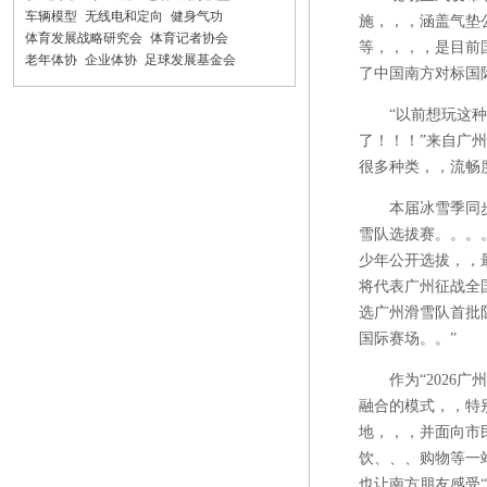
车辆模型
无线电和定向
健身气功
施，，，涵盖气垫公园
体育发展战略研究会
体育记者协会
等，，，，是目前
老年体协
企业体协
足球发展基金会
了中国南方对标国际
“以前想玩这种专
了！！！”来自广
很多种类，，流畅度
本届冰雪季同步启
雪队选拔赛。。。
少年公开选拔，，最
将代表广州征战全
选广州滑雪队首批队
国际赛场。。”
作为“2026广州
融合的模式，，特别
地，，，并面向市
饮、、、购物等一站
也让南方朋友感受